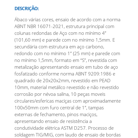
DESCRIÇÃO:
Ábaco várias cores, ensaio de acordo com a norma
ABNT NBR 16071-2021, estrutura principal com
colunas redondas de Aço com no mínimo 4”
(101,60 mm) e parede com no mínimo 1,5mm. E
secundária com estrutura em aço carbono,
redondo com no mínimo 1” (25 mm) e parede com
no mínimo 1,5mm, formato em “S”, revestida com
metalização apresentando ensaio em tubo de aço
fosfatizado conforme norma ABNT 9209:1986 e
quadrado de 20x20x2mm, revestido em PEAD
10mm, material metálico revestido e não revestido
corrosão por névoa salina, 10 peças moveis
circulares/esfericas maciças com aproximadamente
100x50mm com furo central de 1”, tampas
externas de fechamento, pinos maciços,
apresentando ensaio de resistência a
condutividade elétrica ASTM D257. Processo de
soldagem TIG/MIG, com laudo de ensaio de bordas