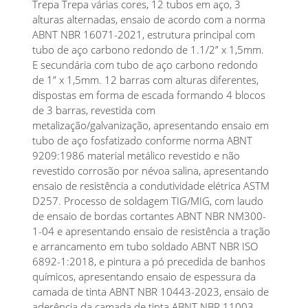
Trepa Trepa várias cores, 12 tubos em aço, 3
alturas alternadas, ensaio de acordo com a norma
ABNT NBR 16071-2021, estrutura principal com
tubo de aço carbono redondo de 1.1/2” x 1,5mm.
E secundária com tubo de aço carbono redondo
de 1” x 1,5mm. 12 barras com alturas diferentes,
dispostas em forma de escada formando 4 blocos
de 3 barras, revestida com
metalização/galvanização, apresentando ensaio em
tubo de aço fosfatizado conforme norma ABNT
9209:1986 material metálico revestido e não
revestido corrosão por névoa salina, apresentando
ensaio de resistência a condutividade elétrica ASTM
D257. Processo de soldagem TIG/MIG, com laudo
de ensaio de bordas cortantes ABNT NBR NM300-
1-04 e apresentando ensaio de resistência a tração
e arrancamento em tubo soldado ABNT NBR ISO
6892-1:2018, e pintura a pó precedida de banhos
químicos, apresentando ensaio de espessura da
camada de tinta ABNT NBR 10443-2023, ensaio de
aderência da camada de tinta ABNT NBR 11003-